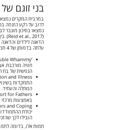
בני זוגם של 
במרבית המקרים נמצאים
לרוב על רקע הזנחה בט
נמצאו בסיכון מוגבר ל
(2017
עלתה בדמותן של 4 תמות מרכזיות:
חוויה מורכבת. א
הנפשית של בת הז
התמקדות בשינויי
המחלה והעתיד.
באמצעות מרכזי י
יכולת ההתמודדות
הובילו לכך שהזני
תמות אלו, בדומה לתמו