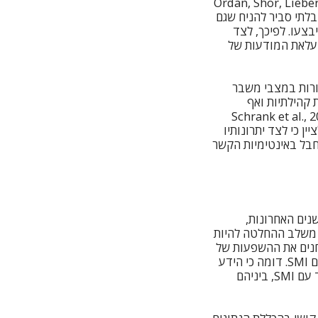
Ordan, Shor, Lieberg,
בלתי סביר להניח שגם
צעו. לפיכך, לצד
יש גם חשיבות רבה בהעלאת המודעות של
הורות במצבי משבר
 קהילתיות ואף
Schrank et al., 2015; Fletc,
Rawlin). יחד עם זאת, חשוב לציין כי לצד יתרונותיו
חבל באינטימיות הקשר
ת קשה (SMI) נמצא בתאוצה בשנים האחרונות,
ל משלב ההחלטה להיות
חנים את ההשפעות של
מצבים אלו על בן הזוג הנוסף. בולטים בהיעדרם בשלב זה המחקרים על אבות המתמודדים עם SMI. דומה כי הידע
המחקרי הנוכחי מצביע על מספר צעדי תמיכה ראשונים במשפחות בהן אחד ההורים מתמודד עם SMI, ביניהם