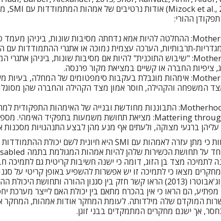
של מיזוק ואחרים 
תפקודן ההורי:
Motherhood Declined: ההחלטה להיות אמא נדחתה מסיבות שונות, ביניהן מ
מגדריות-תרבותיות, הערכה עצמית נמוכה או אתגרי ההתמודדות עם 
Motherhood Derailed: "שיבוש התוכנית" להיות אם מסיבות שונות, ביניהן אתג
ג, ציפיות החברה או קשיים במציאת מקור פרנסה.
Motherhood Disabled: אימהות מוגבלת בעקבות סימפטומים של המחלה, בע
ד המשפחה והקהילה, חוסר אמון מצד הקהילה והחברה שהן מסוגלו
של האימהות התפקודית למרות הקשיים.
Mattering through Motherhood: מציאת תחושת משמעות בתפקיד האימהי
ליהן ברגעי מצוקה, ולעתים אף מנע מהן לבצע התנהגויות מסכנות או 
תוצאות המחקר ממחישות כי מתן עזרה לאמהות עם SMI היא חיונית לש
 לתמיכה מצד בן הזוג, דומה כי ישנה חשיבות קריטית גם לתמיכה חב
מודדים עם SMI, ומחקרים מצאו כי לתמיכה זו יש אפשרות להשפיע באופן קריטי על
אצל ההורה. כך, גליקוף וג'אבוטרו (2013) הראו קשר חזק בין סגנון ההורה ותחושת
 מפתיע, הם הראו כי אין בהכרח מתאם בין יכולת האם לייצר מערכת יח
סר, אך ישנם מחקרים המתמקדים בבני זוגן.