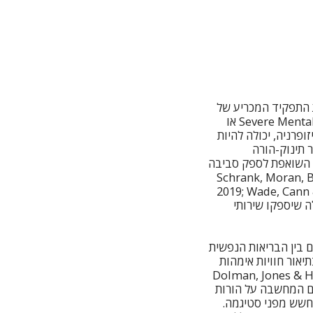
הדגישו בסקירה עדכנית את התפקיד המכריע של
הורות בהתפתחות בריאות נפשית תקינה אצל ילדים. הורות בצל מחלה נפשית קשה (Severe Mental Illness או
זופרניה, יכולה להיות
 תינוק-הורה
, השואפת לספק סביבה
Schrank, Moran, Borghi,
2019; Wade, Cann 
ילה שיספקו שירותי
ם בין הבריאות הנפשית
יאור חוויות אימהות
 להריון וההחלטה להיות אמא (Dolman, Jones & Howard, 2013;
 כי עצם המחשבה על הורות
ות כפולה וחשש מפני סטיגמה.