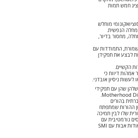
(Mizock et al., 2018) אודות נרטיבים של אמהות המתמודדות עם SMI, מציג חמש תמות
עמד סוציואקונומי מוחלש
המחלה הנפשית.
רי המחלה, מחסור בדיור,
יות משמורת, התמודדות עם
ת לבצע את תפקידן
. מספר אמהות דיווח כי
לעשות ניסיון אובדני.
ם יכולת ההתמודדות שלהן שהן עם תפקידי
ההורות, ומשפיעה במיוחד על תחושת הכשירות שלהן להיות אמהות המגולמת בתמה Motherhood Disabled.
רתית בהורים
 סגנון ההורות שמתפתח
 היכולת ההורית שלו לבין תמיכה
סים נורמטיבית עם
ילדיה ובין דפוס ההתקשרות המוקדם שלה מילדותה. לעומת המחקר אודות אמהות, המחקר אודות אבות עם SMI