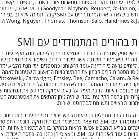
ear, Maybery, Reupert, O’Hanlon, Cuff, & Perlesz, 2016
הזכאות לטיפול ראשוני, חשוב שלא רק אלו המתמודדים עם SMI יקב
תית כולה (017; Wong, Nguyen, Thomas, Thomson-Salo, Handrinos & Judd
 בהורים המתמודדים עם SMI
כי אין ספק שתמיכה בהורות באמצעות מתן כלים והכוונה מקצועית, 
ההורי, היא מטרה חשובה אשר עשויה לתרום לשיפור איכות חייהם של
לעתים נראה כי הידע העומד לרשותנו כמטפלים, על מנת להציע עזרה 
 היה כי מרבית ההתערבויות לא היו מבוססות על פרוטוקולים טיפולי
 מבוססי ראיות. הדבר מעיד על בעיה עמוקה ומדגיש את הנחיצות שב
ת והן ברמה הקלינית, בכדי שיהיה ניתן להתאים את האסטרטגיה הטיפ
תרונות ראויים ותשומת לב לחסמי שירות.
י הולם בקרב מטפלים בבריאות הנפש, יכולה גם להתעורר דאגת יתר 
בבואם במגע עם הורה המתמודד עם SMI, כתוצאה מסטיגמה חברתית חזקה. ד
בקרב אנשי מקצוע ומטפלים בבריאות 
האחיות בעת מתן התערבויות סיעוד לאימהות עם SMI, ומצא כי הן נהגו בהן