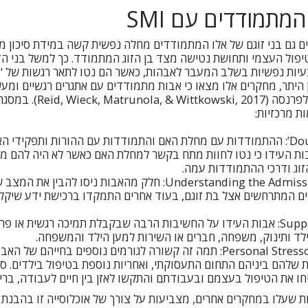
המתמודדים עם SMI
 גם בני זוגם של אלו המתמודדים מחלה נפשית קשה במידת סיכון מ
יפול העצמי ותחושת נטישה מצד בן הזוג המתמודד. כך למשל בני הז
בעיות נפשיות בשלב המעבר לאבהות, כאשר הם נטו לתאר רגשות של "
Reid et al., ). בין היתר, מחקרים אלו מצאו כי אבות מתמודדים עם אתגרים רגשיים 
הדאגה לילדים והדאגה לפרנסה (
‘Double Whammy’: ההתמודדות עם מחלת האם והתמודדות עם ההורות ותפקיד
בות העידו כי נטו לחוות מתח בקשר למחלת האם כאשר לא היה להם מ
וג ודרכי ההתמודדות עמה.
Understanding the Admission and Illness: חלק מהאבות ניסו להבי
ם המתרחשים אצל בת זוגם, בעוד אחרים התמקדו ברכישת ידע שיקל
Support for Fathers: אבות העידו על החשיבות הרבה שבקבלת תמיכה רגשית או
לד ותינוק, משפחה, חברים או השירות למען הילד והמשפחה.
Personal Stressors and Coping: תמה זה קשורה לגורמים נוספים בחייה
 שלהם ביניהם התחום התעסוקתי, ואחריות נוספת בטיפול בילדים. סט
חו את הטיפול בעצמם ובעבודתם והתקשו לאזן בין חיים לעבודה, בריא
ת שעלו במחקרים אחרים, מצביעות על צורך של אוכלוסייה זו בהבנ