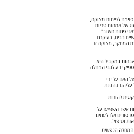
סוימת לפיתוח מצוקה,
וג של אמהות טריות
אני פחות חשוב"
ומעשיים רבים, בעיקרם
Reid, Wieck, Matrunola, & Wittkowski, 2017). במסגרת המחקר, מצוקה זו
י האבהות במקביל היא
ספיק ידע לגבי המחלה
ן את המצב של האם על ידי
 עליהם בהבנת
 פרקטית להורות
ם של האבות אשר השפיעו על
רסורים אלו לעתים
ות וטיפול.
ת המחלה הנפשית