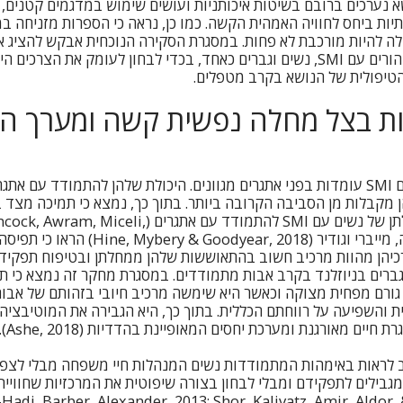
 נערכים ברובם בשיטות איכותניות ועושים שימוש במדגמים קטנים, 
ות ביחס לחוויה האמהית הקשה. כמו כן, נראה כי הספרות מזניחה במ
ת בצל SMI שיכולה להיות מורכבת לא פחות. במסגרת הסקירה הנוכחית אבקש להצ
אודות התמודדותם של הורים עם SMI, נשים וגברים כאחד, בכדי לבחון לעומק את ה
הטיפולית של הנושא בקרב מטפלים.
ות בצל מחלה נפשית קשה ומערך ה
אימהות המתמודדות עם SMI עומדות בפני אתגרים מגוונים. היכולת שלהן להתמודד עם
מקבלות מן הסביבה הקרובה ביותר. בתוך כך, נמצא כי תמיכה מצד בן
מכריע המשפיע על יכולתן של נשים עם SMI להתמודד עם את
& Mayes, 2019). היינה, מייברי וגודיר (, 2018
יהן מהוות מרכיב חשוב בהתאוששות שלהן ממחלתן ובטיפוח תפקידן 
רים בניוזלנד בקרב אבות מתמודדים. במסגרת מחקר זה נמצא כי תפ
גורם מפחית מצוקה וכאשר היא שימשה מרכיב חיובי בזהותם של אבו
 והשפיעה על רווחתם הכללית. בתוך כך, היא הגבירה את המוטיבצי
ים מאורגנת ומערכת יחסים המאופיינת בהדדיות (Ashe, 2018).
ב לראות באימהות המתמודדות נשים המנהלות חיי משפחה מבלי לצפו
גבילים לתפקידם ומבלי לבחון בצורה שיפוטית את המרכזיות שחוויי