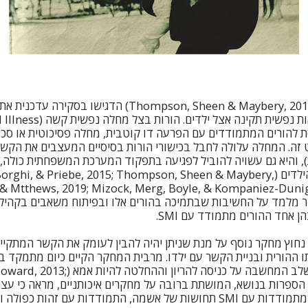
תומפסון, שין ומייברי (Thompson, Sheen & Maybery, 2019) 
, המתייחסת להורים המתמודדים עם הפרעה דו קוטבית, מחלה פסיכוטית או סכי
זה. המחלה עלולה לחבל בכישורי הורות בסיסיים המעצבים את הקשר
ת), והיא גם עשויה להוביל לפגיעה בתפקוד המערכת המשפחתית כולה
תומכת ומחזיקה עבור הילדים (, & Priebe, 2015; Thompson, Sheen & Maybery
& Mtthews, 2019; Mizock, Merg, Boyle, & Kompaniez-Dunig
Jabotar). הדבר מלמד על החשיבות שבתמיכה בהורים אלו ובפיתוח משאבים בקה
 אחד ההורים מתמודד עם SMI.
ן נחוץ מחקר נוסף על מנת שניתן יהיה להבין לעומק את הקשר המתקיי
ו ההורית ובניית הקשר עם ילדו. מרבית המחקר הקיים כיום מתמקד בת
עם SMI, ושם דגש על שלב המחשבה על כניסה
Mizock, et al., 20). הספרות בנושא, המושתת ברובה על מחקרים איכותניים, מראה
עשויה להעלות בקרב המתמודדות עם SMI תחושות של אשמה, התמודדות עם זה