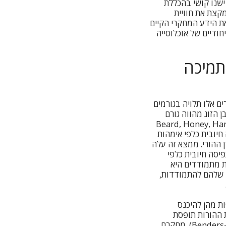
ישנו קושי בהכללת
קצת את חוויית
יג את הידע המחקרי הקיים
צרכים הייחודיים של אוכלוסייה
תמיכה
 אתגרים אלו תלויה בגורמים
 הזוג מהווה גורם
גרים (Beard, Honey, Hancock, Awram, Miceli,
Hine, Mybery & Goodyear) הראו כי תפיסה חיובית כלפי אימהות
ההורי. ממצא זה עלה
יסה חיובית כלפי
ת מתמודדים היא
ה שלהם להתמודדות,
ת מהן להיכנס
ת ההורות תופסת
בזהותן (Benders-Hadi, Barber, Alexander, 2013; Shor, Kalivatz, Amir, Aldor, & Lipot, 2015). מחקרם