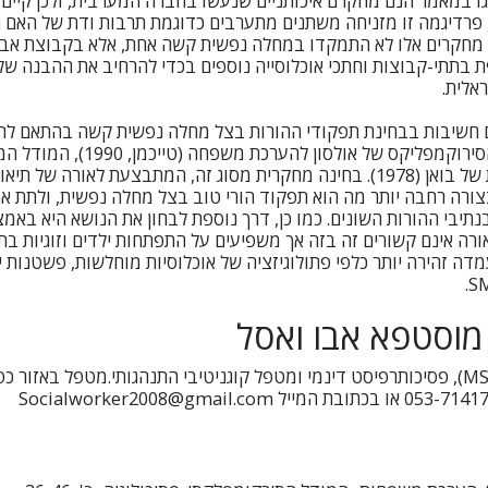
 במאמר הנם מחקרם איכותניים שנעשו בחברה המערבית, ולכן קיים 
כן, פרדיגמה זו מזניחה משתנים מתערבים כדוגמת תרבות ודת של האם
מחקרים אלו לא התמקדו במחלה נפשית קשה אחת, אלא בקבוצת אבחנו
בתתי-קבוצות וחתכי אוכלוסייה נוספים בכדי להרחיב את ההבנה של 
אלית.
 גם חשיבות בבחינת תפקודי ההורות בצל מחלה נפשית קשה בהתאם לת
או התיאוריה המערכתית של בואן (1978). בחינה מחקרית מסוג זה, המתבצעת לאורה 
צורה רחבה יותר מה הוא תפקוד הורי טוב בצל מחלה נפשית, ולתת את
בנתיבי ההורות השונים. כמו כן, דרך נוספת לבחון את הנושא היא באמ
ורה אינם קשורים זה בזה אך משפיעים על התפתחות ילדים וזוגיות 
דה זהירה יותר כלפי פתולוגיזציה של אוכלוסיות מוחלשות, פשטנות י
מוסטפא אבו ואסל
עובד סוציאלי קליני (MSW), פסיכותרפיסט דינמי ומטפל קוגניטיבי התנהגותי.מטפל באזו