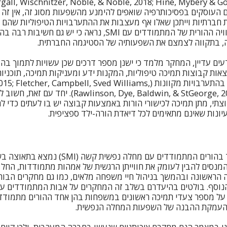
ת (all, Wischnitzer, Noble, & Noble, 2018; Hine, Mybery & Goodyear
פלים העוסקים בפסיכותרפיה שואפים להימנע מהשפעות מסוג זה, אין זה 
חברתיות וייתכן שאלו אף מעצבות את ההתערבויות הטיפוליות שהם יב
העמקת ההבנה של החוויה ההורית של המתמודדים עם SMI, נראה כי 
ה, בתקווה לצמצם את השפעותיה של הסטיגמה החברתית.
עים עדיין, המחקר מלמד כי ישנן מספר דרכים שכן עשויות לתמוך ב
מצאות קבוצות תמיכה טיפוליות, המקנות ידע ומעניקות תמיכה, תוכניות
מודלים העושים שימוש בהתערבויות מקוונות (her, Campbell, Sved Williams
son, Dye, Baldwin, & StGeorge, 2019; Shor et al., 2015
צתי, מתן תמיכה לכישורי הורות באמצעות קבוצה יש בו לעתים כדי ל
עיונות שאינם מתאימים לכל דיאדת הורה-ילד ספציפית.
תחום המחקר המתמקד בהורים המתמודדים עם מחלה נפשי
המנסים להבין לעומק את חווייתן הרגשית של אמהות מתמודדות, הח
 הראשונה ובהמשך בניהול חיי משפחה מלאים, כמו גם מחקרים הבו
 והעמקת ההבנה של השפעות המחלה הנפשית.