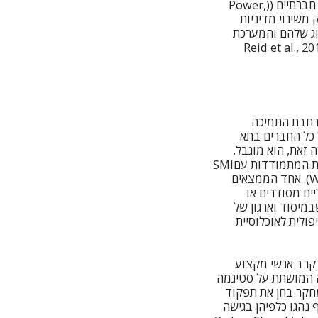
וחיזוק הקשר המשפחתי. לצידן עלו גם תמות נוספות המתארות צורך בשגרה, ובפיתוח קשרים חברתיים ((Power,
Goody). נראה אם כן, כי כחלק משינוי מדיניות
לו תמיכה אלא גם בני הזוג שלהם והמערכת
Reid et al., 2,
הרחבת התמיכה
 כל החברים בתא
זאת, הוא מוגבל.
במחקר ראשוני וייחודי, ניסו מספר חוקרים לבחון את ההתערבויות הראשונות שניתנות לאמהות המתמודדות עםSMI
בשלב הלידה (Wittkowski, Cartwright, Emsley, Bee, Camacho, Calam, & Reid, 2018). אחד הממצאים
ים מסודרים או
מיסוד וארגון של
ולית לאוכלוסיית
בקרב אנשי מקצוע
וגמה לתפיסה המושתת על סטיגמה
הנפש אפשר לראות במחקר בו השתתפו 61 אחיות. המחקר בחן את תפקוד
 כחסרות יכולת ואף נהגו כלפיהן בגישה