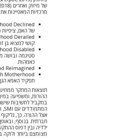
מרכזיות המאפיינות את 
של האם, ציפיות 
קושי למצוא בן זו
סטיגמה ובושה מצ
כאמהות.
Motherhood Reimagined: התבוננות מחודשת ובנייה 
תפקיד האמא הגן ע
במקביל לחשיבות שישנה
המת
חברתית. בנוסף, ובאופן
מצומצם ביותר ולוקה בח