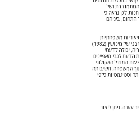
קושי בהכללת הנתונים
 המתמודדת ושל
ת. לכן נראה כי
התחום, ביניהם
יאוריות משפחתיות
מוכרות כדוגמת מודל הסירוקמפליקס של אולסון להערכת משפחה (טייכמן, 1990), המודל המבני של מינושין (1982)
של תיאוריה, יכולה לדעתי
 הדעת לגבי מאפיינים
צעות המודל האקולוגי
בתוך המשפחה. חשיבותה
תר וסטיגמטיות כלפי
ר כפר עארה. ניתן ליצור