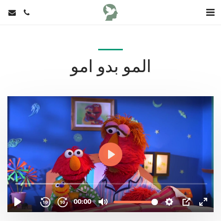
المو بدو امو